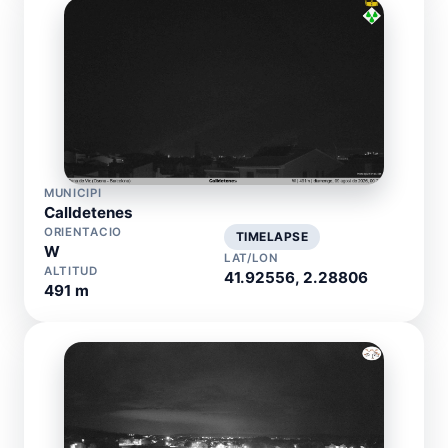
MUNICIPI
Calldetenes
ORIENTACIO
TIMELAPSE
W
LAT/LON
ALTITUD
41.92556, 2.28806
491 m