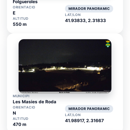
Folgueroles
ORIENTACIO
MIRADOR PANORAMIC
E
LAT/LON
ALTITUD
41.93833, 2.31833
550 m
MUNICIPI
Les Masies de Roda
ORIENTACIO
MIRADOR PANORAMIC
N
LAT/LON
ALTITUD
41.98917, 2.31667
470 m