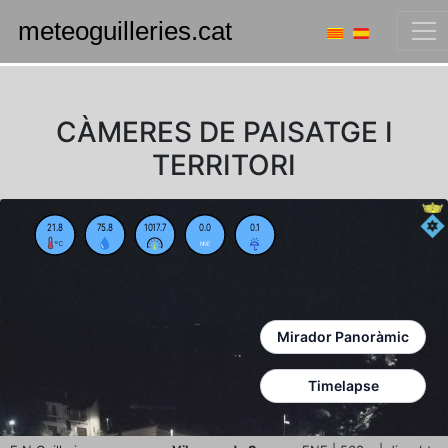
CÀMERES DE PAISATGE I
TERRITORI
21.8
75.8
1017.7
0.0
0.1
NNE
Mirador Panoràmic
Timelapse