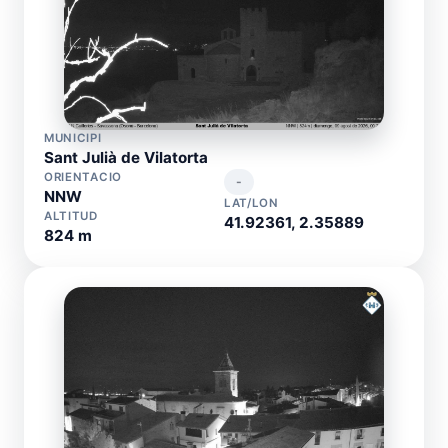
MUNICIPI
Sant Julià de Vilatorta
ORIENTACIO
-
NNW
LAT/LON
ALTITUD
41.92361, 2.35889
824 m