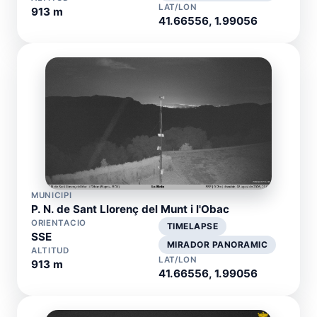
LAT/LON
913 m
41.66556, 1.99056
MUNICIPI
P. N. de Sant Llorenç del Munt i l'Obac
ORIENTACIO
TIMELAPSE
SSE
MIRADOR PANORAMIC
ALTITUD
LAT/LON
913 m
41.66556, 1.99056