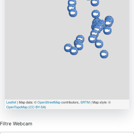
Leaflet
| Map data: ©
OpenStreetMap
contributors,
SRTM
| Map style: ©
OpenTopoMap
(
CC-BY-SA
)
Filtre Webcam