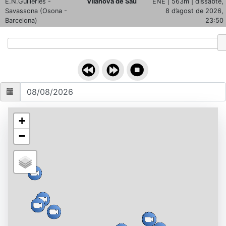
E.N.Guilleries -
Vilanova de Sau
ENE | 563m | dissabte,
`;
Savassona (Osona -
8 d’agost de 2026,
Barcelona)
23:50
+
−