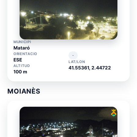
MUNICIPI
Mataró
ORIENTACIO
-
ESE
LAT/LON
ALTITUD
41.55361, 2.44722
100 m
MOIANÈS