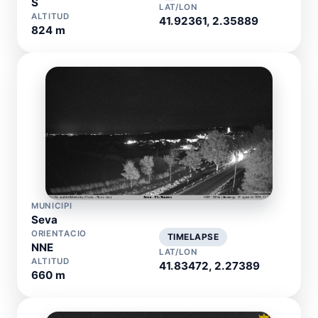
S
LAT/LON
ALTITUD
41.92361, 2.35889
824 m
MUNICIPI
Seva
ORIENTACIO
TIMELAPSE
NNE
LAT/LON
ALTITUD
41.83472, 2.27389
660 m