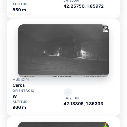
LAT/LON
ALTITUD
42.25750, 1.85972
859 m
MUNICIPI
Cercs
ORIENTACIO
-
W
LAT/LON
ALTITUD
42.18306, 1.85333
966 m