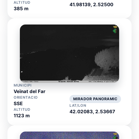
ALTITUD
41.98139, 2.52500
385 m
MUNICIPI
Veïnat del Far
ORIENTACIO
MIRADOR PANORAMIC
SSE
LAT/LON
ALTITUD
42.02083, 2.53667
1123 m