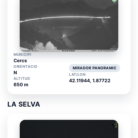
MUNICIPI
Cercs
ORIENTACIO
MIRADOR PANORAMIC
N
LAT/LON
ALTITUD
42.11944, 1.87722
650 m
LA SELVA