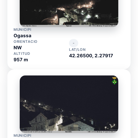
MUNICIPI
Ogassa
ORIENTACIO
-
NW
LAT/LON
ALTITUD
42.26500, 2.27917
957 m
MUNICIPI