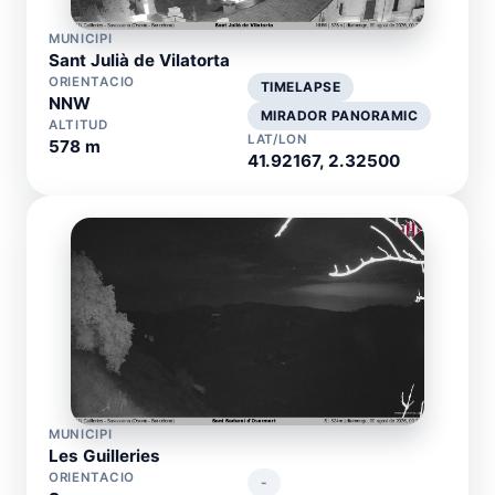
MUNICIPI
Sant Julià de Vilatorta
ORIENTACIO
TIMELAPSE
NNW
MIRADOR PANORAMIC
ALTITUD
LAT/LON
578 m
41.92167, 2.32500
MUNICIPI
Les Guilleries
ORIENTACIO
-