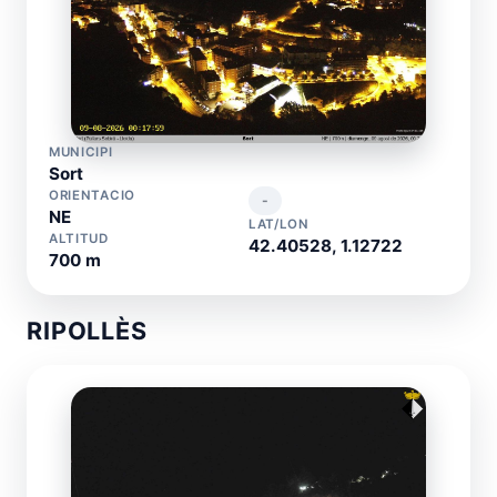
MUNICIPI
Sort
ORIENTACIO
-
NE
LAT/LON
ALTITUD
42.40528, 1.12722
700 m
RIPOLLÈS