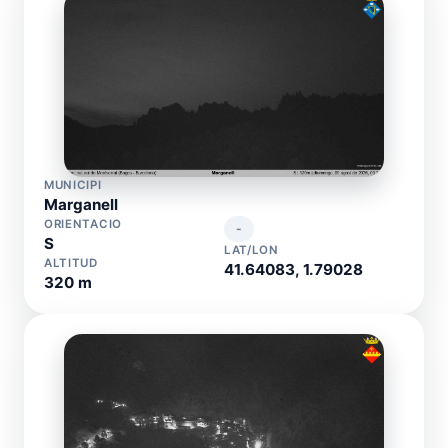
MUNICIPI
Marganell
ORIENTACIO
-
S
LAT/LON
ALTITUD
41.64083, 1.79028
320 m