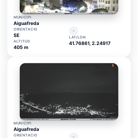
MUNICIPI
Aiguafreda
ORIENTACIO
-
SE
LAT/LON
ALTITUD
41.76861, 2.24917
405 m
MUNICIPI
Aiguafreda
ORIENTACIO
-