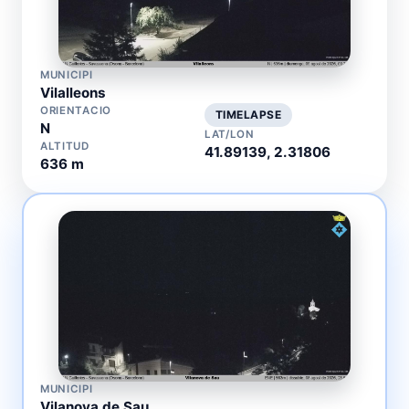
MUNICIPI
Vilalleons
ORIENTACIO
TIMELAPSE
N
LAT/LON
ALTITUD
41.89139, 2.31806
636 m
MUNICIPI
Vilanova de Sau