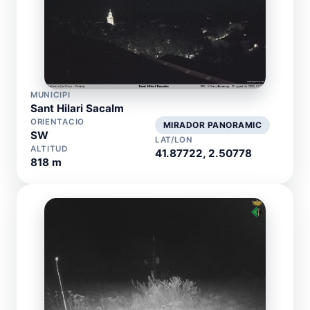
MUNICIPI
Sant Hilari Sacalm
ORIENTACIO
MIRADOR PANORAMIC
SW
LAT/LON
ALTITUD
41.87722, 2.50778
818 m