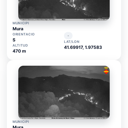
MUNICIPI
Mura
ORIENTACIO
-
S
LAT/LON
ALTITUD
41.69917, 1.97583
470 m
MUNICIPI
Mura