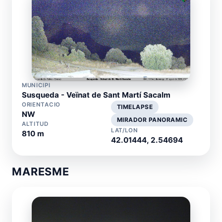
MUNICIPI
Susqueda - Veïnat de Sant Martí Sacalm
ORIENTACIO
TIMELAPSE
NW
MIRADOR PANORAMIC
ALTITUD
LAT/LON
810 m
42.01444, 2.54694
MARESME