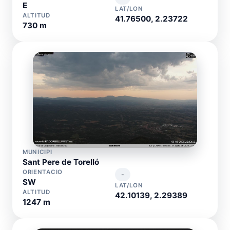
E
LAT/LON
ALTITUD
41.76500, 2.23722
730 m
MUNICIPI
Sant Pere de Torelló
ORIENTACIO
-
SW
LAT/LON
ALTITUD
42.10139, 2.29389
1247 m