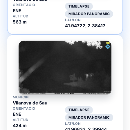
ORIENTACIO
TIMELAPSE
ENE
MIRADOR PANORAMIC
ALTITUD
LAT/LON
563 m
41.94722, 2.38417
MUNICIPI
Vilanova de Sau
ORIENTACIO
TIMELAPSE
ENE
MIRADOR PANORAMIC
ALTITUD
LAT/LON
424 m
41.96833, 2.39944