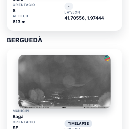
ORIENTACIO
-
S
LAT/LON
ALTITUD
41.70556, 1.97444
613 m
BERGUEDÀ
MUNICIPI
Bagà
ORIENTACIO
TIMELAPSE
SE