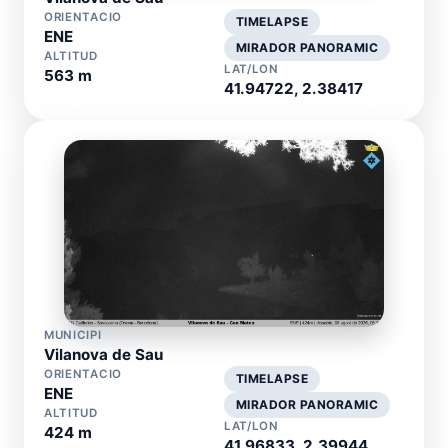
ORIENTACIO
TIMELAPSE
ENE
MIRADOR PANORAMIC
ALTITUD
LAT/LON
563 m
41.94722, 2.38417
MUNICIPI
Vilanova de Sau
ORIENTACIO
TIMELAPSE
ENE
MIRADOR PANORAMIC
ALTITUD
LAT/LON
424 m
41.96833, 2.39944