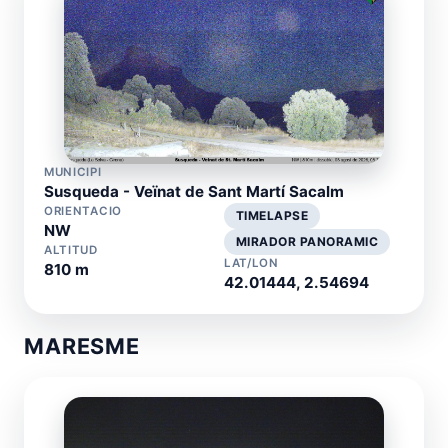
MUNICIPI
Susqueda - Veïnat de Sant Martí Sacalm
ORIENTACIO
TIMELAPSE
NW
MIRADOR PANORAMIC
ALTITUD
LAT/LON
810 m
42.01444, 2.54694
MARESME