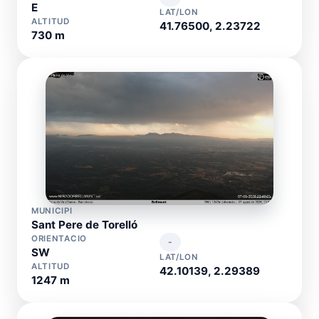
E
LAT/LON
ALTITUD
41.76500, 2.23722
730 m
MUNICIPI
Sant Pere de Torelló
ORIENTACIO
-
SW
LAT/LON
ALTITUD
42.10139, 2.29389
1247 m