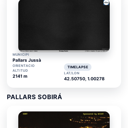
MUNICIPI
Pallars Jussà
ORIENTACIO
TIMELAPSE
ALTITUD
LAT/LON
2141 m
42.50750, 1.00278
PALLARS SOBIRÁ