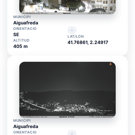
MUNICIPI
Aiguafreda
ORIENTACIO
-
SE
LAT/LON
ALTITUD
41.76861, 2.24917
405 m
MUNICIPI
Aiguafreda
ORIENTACIO
-