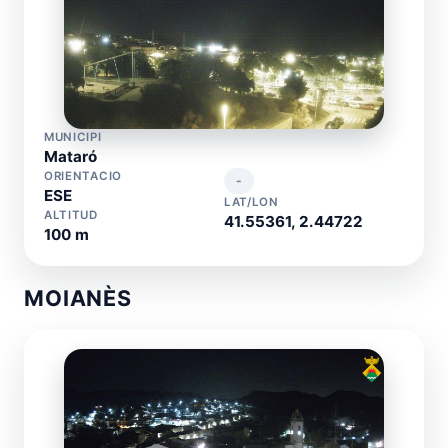
MUNICIPI
Mataró
ORIENTACIO
-
ESE
LAT/LON
ALTITUD
41.55361, 2.44722
100 m
MOIANÈS