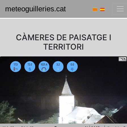
CÀMERES DE PAISATGE I
TERRITORI
17.3
72.0
1021.4
3.2
0.0
N