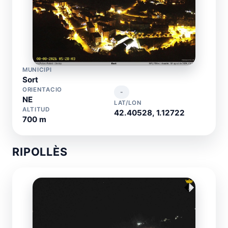
MUNICIPI
Sort
ORIENTACIO
-
NE
LAT/LON
ALTITUD
42.40528, 1.12722
700 m
RIPOLLÈS