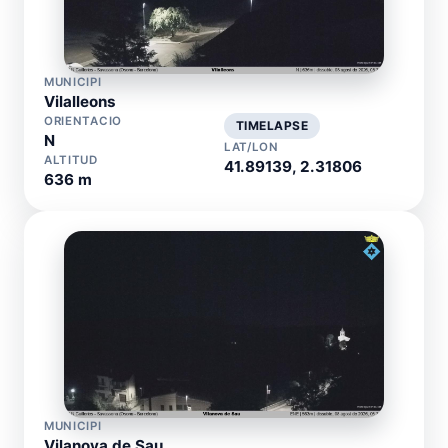
MUNICIPI
Vilalleons
ORIENTACIO
TIMELAPSE
N
LAT/LON
ALTITUD
41.89139, 2.31806
636 m
MUNICIPI
Vilanova de Sau