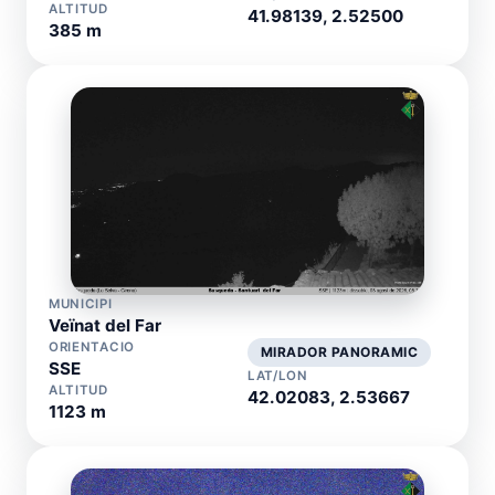
ALTITUD
41.98139, 2.52500
385 m
MUNICIPI
Veïnat del Far
ORIENTACIO
MIRADOR PANORAMIC
SSE
LAT/LON
ALTITUD
42.02083, 2.53667
1123 m