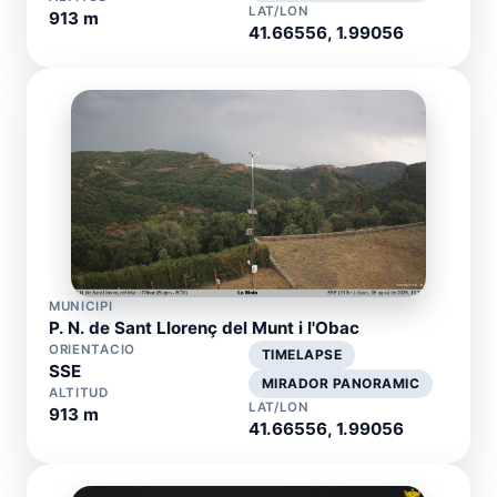
LAT/LON
913 m
41.66556, 1.99056
MUNICIPI
P. N. de Sant Llorenç del Munt i l'Obac
ORIENTACIO
TIMELAPSE
SSE
MIRADOR PANORAMIC
ALTITUD
LAT/LON
913 m
41.66556, 1.99056