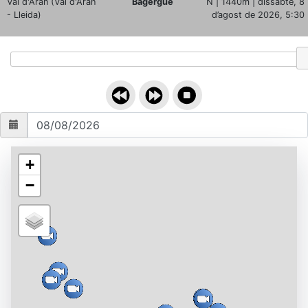
Val d'Aran (Val d'Aran
Bagergue
N | 1440m | dissabte, 8
`;
- Lleida)
d’agost de 2026, 5:30
+
−