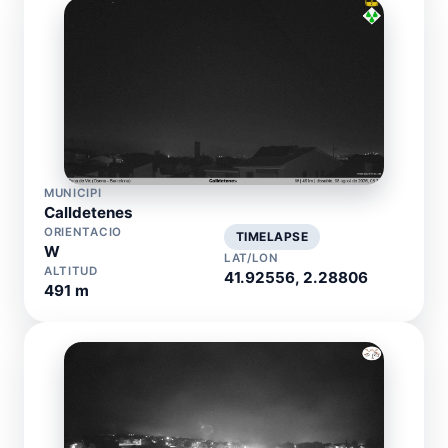
MUNICIPI
Calldetenes
ORIENTACIO
TIMELAPSE
W
LAT/LON
ALTITUD
41.92556, 2.28806
491 m