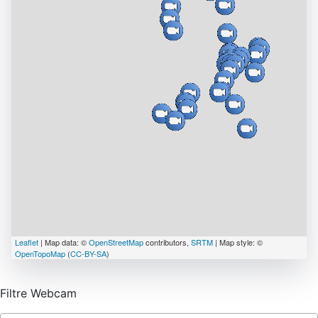
Leaflet
| Map data: ©
OpenStreetMap
contributors,
SRTM
| Map style: ©
OpenTopoMap
(
CC-BY-SA
)
Filtre Webcam