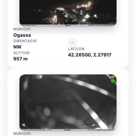
MUNICIPI
Ogassa
ORIENTACIO
-
NW
LAT/LON
ALTITUD
42.26500, 2.27917
957 m
MUNICIPI