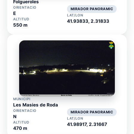
Folgueroles
ORIENTACIO
MIRADOR PANORAMIC
E
LAT/LON
ALTITUD
41.93833, 2.31833
550 m
MUNICIPI
Les Masies de Roda
ORIENTACIO
MIRADOR PANORAMIC
N
LAT/LON
ALTITUD
41.98917, 2.31667
470 m