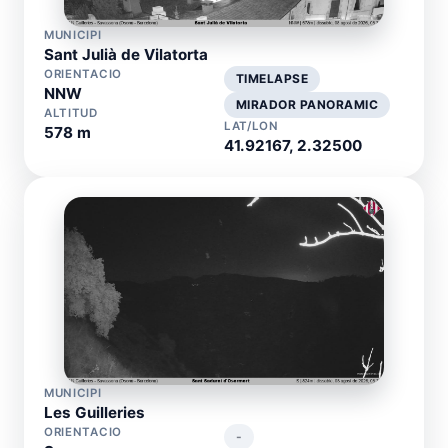
MUNICIPI
Sant Julià de Vilatorta
ORIENTACIO
TIMELAPSE
NNW
MIRADOR PANORAMIC
ALTITUD
LAT/LON
578 m
41.92167, 2.32500
MUNICIPI
Les Guilleries
ORIENTACIO
-