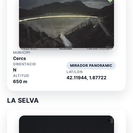
MUNICIPI
Cercs
ORIENTACIO
MIRADOR PANORAMIC
N
LAT/LON
ALTITUD
42.11944, 1.87722
650 m
LA SELVA