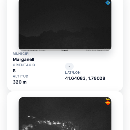
MUNICIPI
Marganell
ORIENTACIO
-
S
LAT/LON
ALTITUD
41.64083, 1.79028
320 m