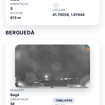
ORIENTACIO
-
S
LAT/LON
ALTITUD
41.70556, 1.97444
613 m
BERGUEDÀ
MUNICIPI
Bagà
ORIENTACIO
TIMELAPSE
SE