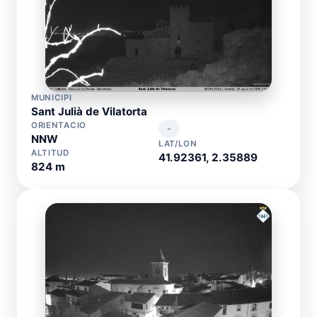
MUNICIPI
Sant Julià de Vilatorta
ORIENTACIO
-
NNW
LAT/LON
ALTITUD
41.92361, 2.35889
824 m