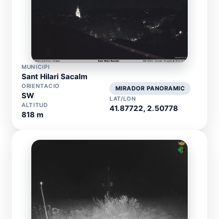
MUNICIPI
Sant Hilari Sacalm
ORIENTACIO
MIRADOR PANORAMIC
SW
LAT/LON
ALTITUD
41.87722, 2.50778
818 m