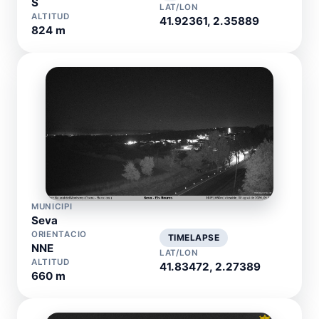
S
LAT/LON
ALTITUD
41.92361, 2.35889
824 m
MUNICIPI
Seva
ORIENTACIO
TIMELAPSE
NNE
LAT/LON
ALTITUD
41.83472, 2.27389
660 m