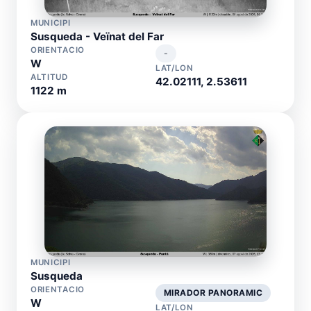
MUNICIPI
Susqueda - Veïnat del Far
ORIENTACIO
-
W
LAT/LON
ALTITUD
42.02111, 2.53611
1122 m
MUNICIPI
Susqueda
ORIENTACIO
MIRADOR PANORAMIC
W
LAT/LON