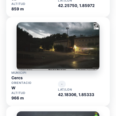
LAT/LON
ALTITUD
42.25750, 1.85972
859 m
MUNICIPI
Cercs
ORIENTACIO
-
W
LAT/LON
ALTITUD
42.18306, 1.85333
966 m