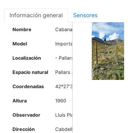
Información general
Sensores
Nombre
Cabana de Filià
Model
Importació tipus Meteoclimatic
Localización
- Pallars Jussà (Lleida)
Espacio natural
Pallars Jussà
Coordenadas
42º27'39"N - 0º56'56"E
Altura
1960
Observador
Lluís Pla-Meteopirineu
Dirección
Cabdella