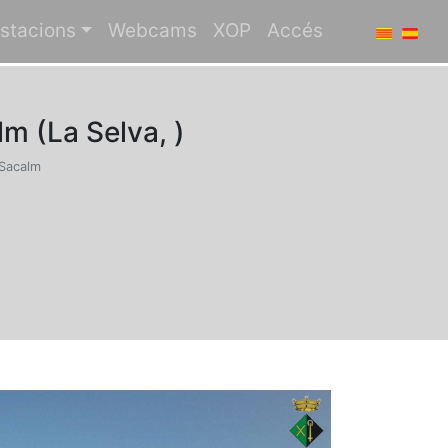
stacions
Webcams
XOP
Accés
m (La Selva, )
 Sacalm