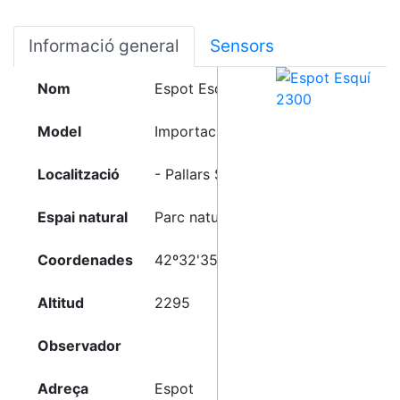
Informació general
Sensors
Nom
Espot Esquí 2300
Model
Importació API FGC
Localització
- Pallars Sobirá (Lleida)
Espai natural
Parc natural fd'Aigüestortes
Coordenades
42º32'35"N-1º04'08"E
Altitud
2295
Observador
Adreça
Espot