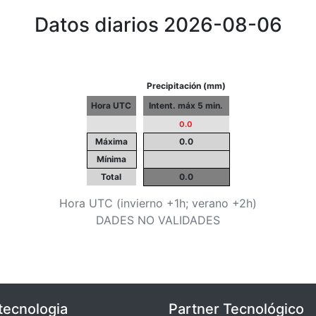
Datos diarios 2026-08-06
Precipitación (mm)
Hora UTC
Intent. máx 5 min.
0.0
Máxima
0.0
Mínima
Total
0.0
Hora UTC (invierno +1h; verano +2h)
DADES NO VALIDADES
tecnologia
Partner Tecnológico