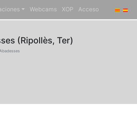
aciones
Webcams
XOP
Acceso
es (Ripollès, Ter)
s Abadesses