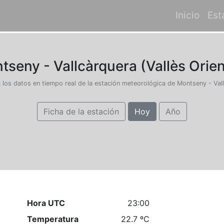
Inicio
Est
seny - Vallcàrquera (Vallès Orien
 los datos en tiempo real de la estación meteorológica de Montseny - Val
Ficha de la estación
Hoy
Año
Hora UTC
23:00
Temperatura
22.7 ºC