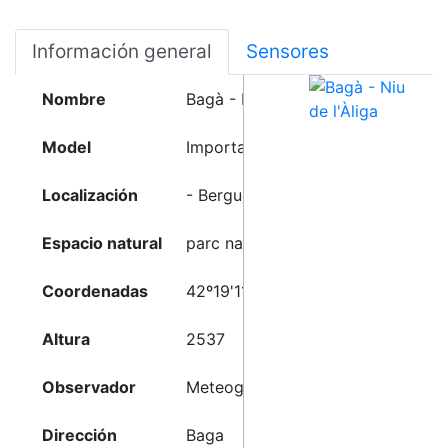
Información general
Sensores
Nombre
Bagà - Niu de l'Àliga
Model
Importació tipus Meteoclimatic
Localización
- Berguedà (Barcelona)
Espacio natural
parc natural del Cadí Moixeró
Coordenadas
42º19'11"N-1º53'37"E
Altura
2537
Observador
Meteoguilleries
Dirección
Baga