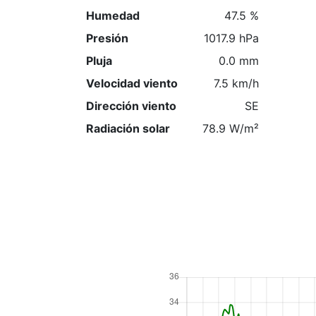
Humedad
47.5 %
Presión
1017.9 hPa
Pluja
0.0 mm
Velocidad viento
7.5 km/h
Dirección viento
SE
Radiación solar
78.9 W/m²