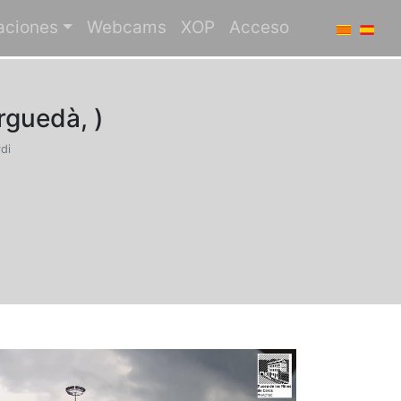
aciones
Webcams
XOP
Acceso
rguedà, )
di