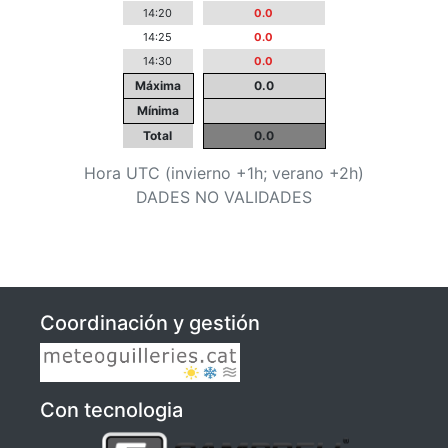
14:20
0.0
14:25
0.0
14:30
0.0
Máxima
0.0
Mínima
Total
0.0
Hora UTC (invierno +1h; verano +2h)
DADES NO VALIDADES
Coordinación y gestión
Con tecnologia