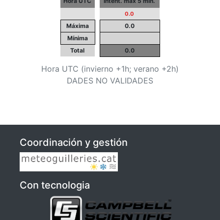
Hora UTC
Intent. máx 5 min.
0.0
Máxima
0.0
Mínima
Total
0.0
Hora UTC (invierno +1h; verano +2h)
DADES NO VALIDADES
Coordinación y gestión
Con tecnologia